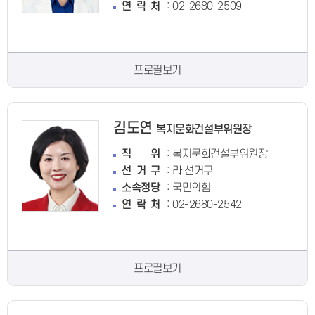
:
연락처
02-2680-2509
프로필보기
김도연
복지문화건설부위원장
:
직위
복지문화건설부위원장
:
선거구
라 선거구
:
소속정당
국민의힘
:
연락처
02-2680-2542
프로필보기