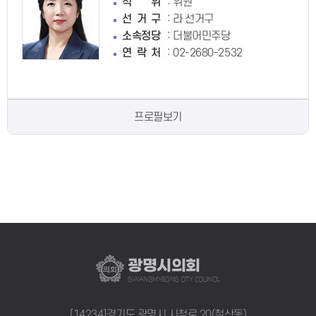
:
직위
위원
:
선거구
라 선거구
:
소속정당
더불어민주당
:
연락처
02-2680-2532
프로필보기
광명시의회
GWANGMYEONG CITY COUNCIL
[14234]경기도 광명시 시청로 20(철산동)