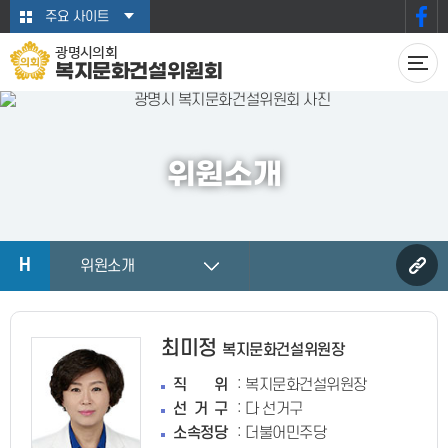
본문바로가기
주요 사이트
광명시의회
복지문화건설위원회
위원소개
H
위원소개
최미정
복지문화건설위원장
:
직위
복지문화건설위원장
:
선거구
다 선거구
:
소속정당
더불어민주당