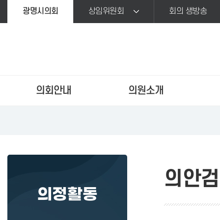
본문바로가기
광명시의회
상임위원회
회의 생방송
의회안내
의원소개
의안검
의정활동