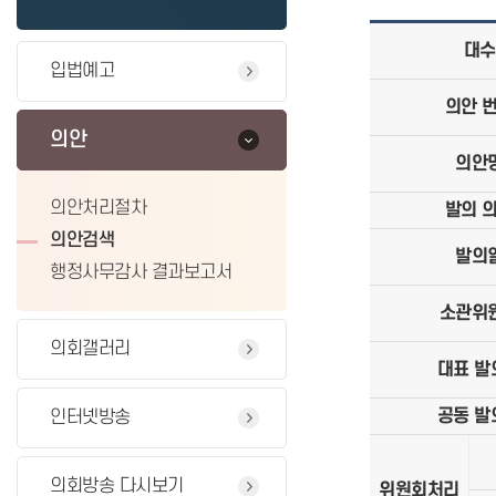
대수
입법예고
의안 
의안
의안
의안처리절차
발의 
의안검색
발의
행정사무감사 결과보고서
소관위
의회갤러리
대표 발
공동 발
인터넷방송
의회방송 다시보기
위원회처리