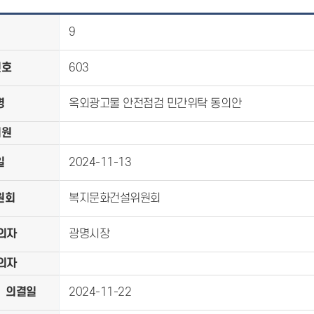
9
번호
603
명
옥외광고물 안전점검 민간위탁 동의안
의원
일
2024-11-13
원회
복지문화건설위원회
의자
광명시장
의자
의결일
2024-11-22