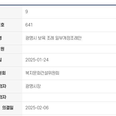
9
번호
641
명
광명시 보육 조례 일부개정조례안
의원
일
2025-01-24
원회
복지문화건설위원회
의자
광명시장
의자
의결일
2025-02-06