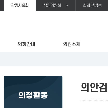
본문바로가기
광명시의회
상임위원회
회의 생방송
의회안내
의원소개
의안검
의정활동