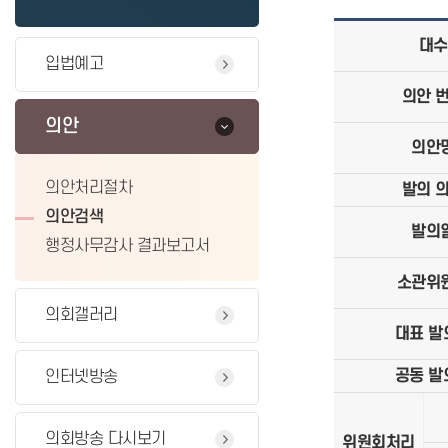
대수
입법예고
의안 
의안
의안
의안처리절차
발의 
의안검색
발의
행정사무감사 결과보고서
소관위
의회갤러리
대표 발
공동 발
인터넷방송
의회방송 다시보기
위원회처리