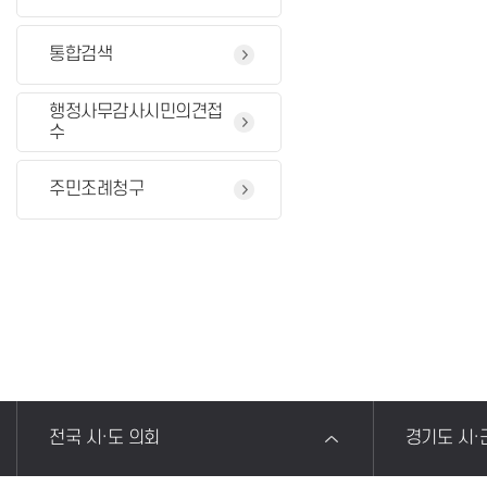
통합검색
행정사무감사시민의견접
수
주민조례청구
전국 시·도 의회
경기도 시·