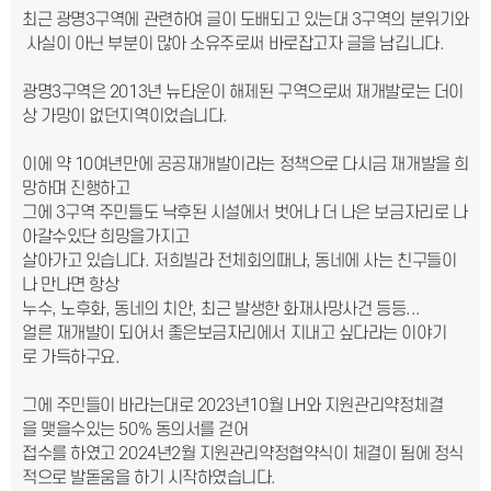
최근 광명3구역에 관련하여 글이 도배되고 있는대 3구역의 분위기와
사실이 아닌 부분이 많아 소유주로써 바로잡고자 글을 남깁니다.
광명3구역은 2013년 뉴타운이 해제된 구역으로써 재개발로는 더이
상 가망이 없던지역이었습니다.
이에 약 10여년만에 공공재개발이라는 정책으로 다시금 재개발을 희
망하며 진행하고
그에 3구역 주민들도 낙후된 시설에서 벗어나 더 나은 보금자리로 나
아갈수있단 희망을가지고
살아가고 있습니다. 저희빌라 전체회의때나, 동네에 사는 친구들이
나 만나면 항상
누수, 노후화, 동네의 치안, 최근 발생한 화재사망사건 등등...
얼른 재개발이 되어서 좋은보금자리에서 지내고 싶다라는 이야기
로 가득하구요.
그에 주민들이 바라는대로 2023년10월 LH와 지원관리약정체결
을 맺을수있는 50% 동의서를 걷어
접수를 하였고 2024년2월 지원관리약정협약식이 체결이 됨에 정식
적으로 발돋움을 하기 시작하였습니다.