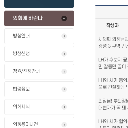
의회에 바란다
작성자
방청안내
시의회 의장님과
광명 3 구역 
방청신청
LH가 후보지 공
민 갈등만 골이
청원/진정안내
LH와 시가 동
으로 간절하게 
법령정보
의장님! 부의장
의회서식
대변자가 꼭 돼
LH와 시가 협
의회용어사전