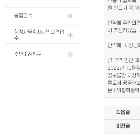
소통과 협력해 
을 반드시 꼭 
통합검색
만약에 주민의견
서 추진하겠습니
행정사무감사시민의견접
수
만약에 시장님
주민조례청구
[3 구역 민간 
2022년 10월
공보물만 지정해 
률로서 공공후보
준비위철회동의서
다음글
이전글