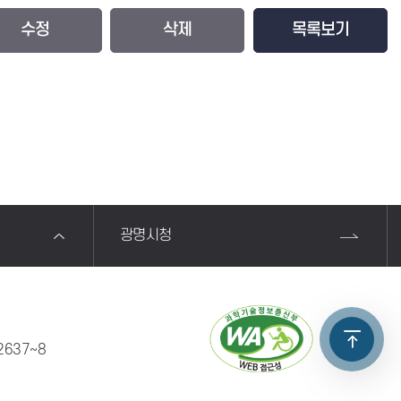
수정
삭제
목록보기
광명시청
2637~8