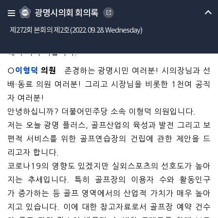
언시간을 지켜 주시고, 질문한 내용을 반복 질문하는 사례
광명시의회 회의록
가 없도록 유념해 주시기 바랍니다.
제272회 본회의 제2호(2022. 09. 28. Wednesday)
접수 순서에 따라서 먼저 이형덕 의원님 나오셔서 질문
해 주시기 바랍니다.
○
이형덕
의원
존경하는 광명시민 여러분! 시의장님과 선
배·동료 의원 여러분! 그리고 시장님을 비롯한 1천여 공직
자 여러분!
안녕하십니까? 더불어민주당 소속 이형덕 의원입니다.
저는 오늘 광명 플러스, 골프산업의 육성과 발전 그리고 보
편적 서비스를 위한 골프연습장의 건립에 관한 제안을 드
리고자 합니다.
코로나19의 영향도 있겠지만 실외스포츠의 선호도가 높아
지는 추세입니다. 특히 골프장의 이용자 수와 활동인구
가 증가하는 등 골프 영역에서의 산업적 가치가 매우 높아
지고 있습니다. 이에 대한 참고자료로서 골프장 예약 건수