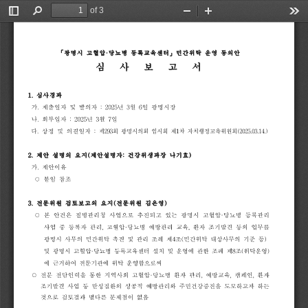
of 3
Toggle
Find
Zoom
Zoom
Too
Sidebar
Out
In
「
광명시
고혈압
·
당뇨병
등록교육센터
」
민간위탁
운영
동의안
심
사
보
고
서
1.
심사경과
가
.
제출일자
및
발의자
:
2025
년
3
월
6
일
광명시장
나
.
회부일자
:
2025
년
3
월
7
일
다
.
상정
및
의결일자
:
제
293
회
광명시의회
임시회
제
1
차
자치행정교육위원회
(2025.03.14.)
2.
제안
설명의
요지
(
제안설명자
:
건강위생과장
나기효
)
가
.
제안이유
○
붙
임
참조
3.
전문위원
검토보고의
요지
(
전문위원
김은영
)
○
본
안건은
질병관리청
사업으로
추
진되고
있는
광명시
고혈압
·
당뇨병
등록관리
사업
중
등록자
관리
,
고혈압
·
당뇨병
예방관리
교육
,
환자
조기발견
등의
업무를
광명시
사무의
민간위탁
촉진
및
관리
조례
제
4
조
(
민간위탁
대상사무의
기
준
등
)
및
광명시
고혈압
·
당뇨병
등록교육센터
설치
및
운영에
관한
조례
제
8
조
(
위탁운영
)
에
근거
하여
전문기관에
위탁
운영함으로
써
○
전문
전담인
력
을
통한
지역사회
고혈압
·
당뇨병
환자
관리
,
예방교육
,
캠페
인
,
환자
조기발견
사업
등
만성질환의
성공적
예방관리와
주민건강증진을
도모하고자
하는
것으로
검토결과
별
다른
문제점이
없음