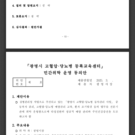
4.
질의
및
답변요지
:
생
략
5.
토론요지
:
생
략
6.
심사결과
:
원안가결
- 
72 
-
「
광명시
고혈압
·
당뇨병
등록교육센터
」
민간위탁
운영
동의안
의
안
제출
연
월일
2025.
3.
.
제
호
번
호
제
출
자
광
명
시
장
1.
제안이유
질병관리청
사업으로
추
진되고
있는
「
광명시
고혈압
·
당뇨병
등록관리
사업
」
중
❍ 
등록자
관리
,
고혈압
·
당뇨병
예방관리
교육
,
환자
조기발견
등의
업무를
전문기
관에
위탁
운영함으로
써
만성질환의
성공적
예방
관리와
주민건강증진을
도모
하고자
함
2.
주요내용
위
탁
자
:
광명시장
❍ 