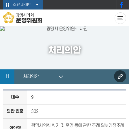
본문바로가기
주요 사이트
광명시의회
운영위원회
처리의안
H
처리의안
대수
9
의안 번호
332
광명시의회 회기 및 운영 등에 관한 조례 일부개정조례
의안명