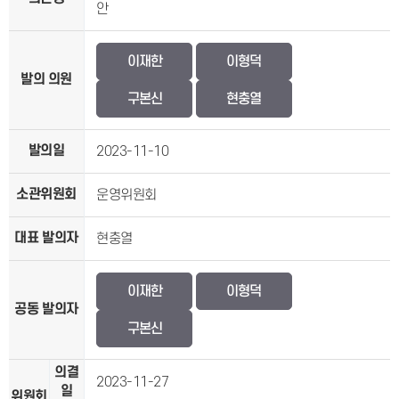
안
이재한
이형덕
발의 의원
구본신
현충열
발의일
2023-11-10
소관위원회
운영위원회
대표 발의자
현충열
이재한
이형덕
공동 발의자
구본신
의결
2023-11-27
일
위원회