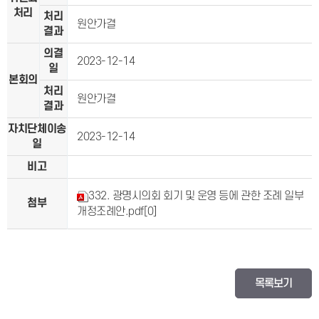
처리
처리
원안가결
결과
의결
2023-12-14
일
본회의
처리
원안가결
결과
자치단체이송
2023-12-14
일
비고
332. 광명시의회 회기 및 운영 등에 관한 조례 일부
첨부
개정조례안.pdf
[0]
목록보기