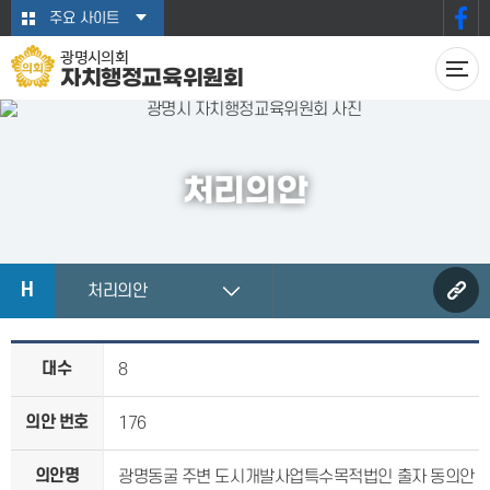
본문바로가기
주요 사이트
광명시의회
자치행정교육위원회
처리의안
H
처리의안
대수
8
의안 번호
176
의안명
광명동굴 주변 도시개발사업특수목적법인 출자 동의안