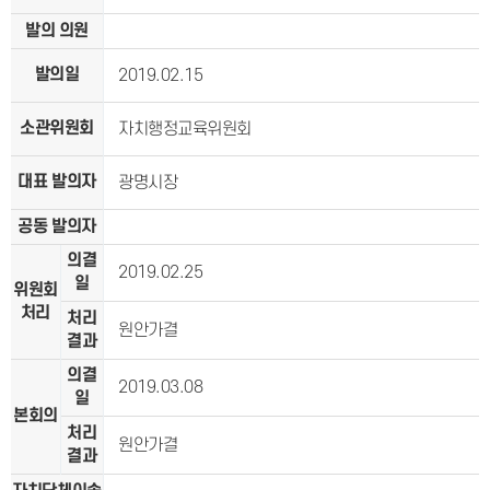
발의 의원
발의일
2019.02.15
소관위원회
자치행정교육위원회
대표 발의자
광명시장
공동 발의자
의결
2019.02.25
일
위원회
처리
처리
원안가결
결과
의결
2019.03.08
일
본회의
처리
원안가결
결과