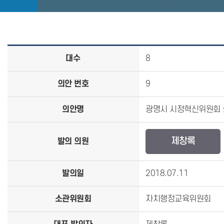
대수
8
의안 번호
9
의안명
광명시 시정혁신위원회 
제창록
발의 의원
발의일
2018.07.11
소관위원회
자치행정교육위원회