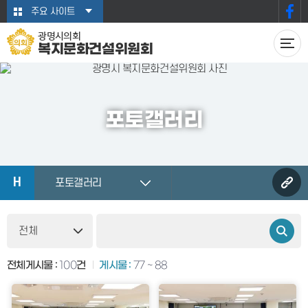
본문바로가기
주요 사이트
광명시의회
복지문화건설위원회
포토갤러리
H
포토갤러리
전체게시물 :
100
건
게시물 :
77 ~ 88