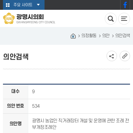
본문바로가기
주요 사이트
광명시의회
GWANGMYEONG CITY COUNCIL
의정활동
의안
의안검색
의안검색
대수
9
의안 번호
534
광명시 농업인 직거래장터 개설 및 운영에 관한 조례 전
의안명
부개정조례안