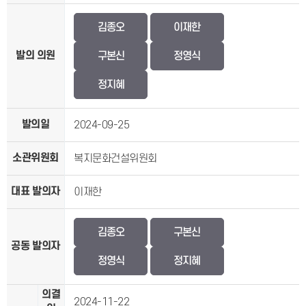
김종오
이재한
발의 의원
구본신
정영식
정지혜
발의일
2024-09-25
소관위원회
복지문화건설위원회
대표 발의자
이재한
김종오
구본신
공동 발의자
정영식
정지혜
의결
2024-11-22