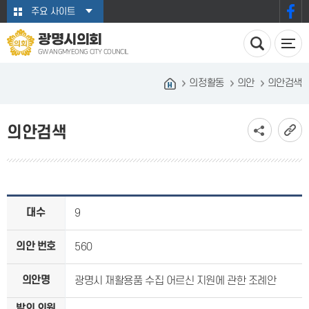
본문바로가기
주요 사이트
광명시의회
GWANGMYEONG CITY COUNCIL
의정활동
의안
의안검색
의안검색
대수
9
의안 번호
560
의안명
광명시 재활용품 수집 어르신 지원에 관한 조례안
발의 의원