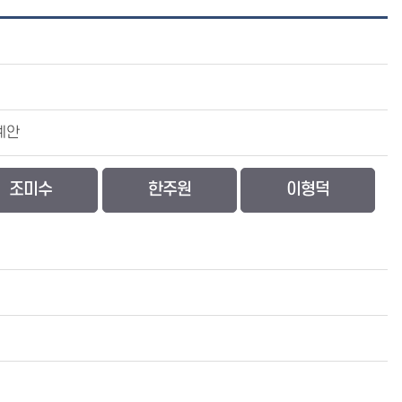
례안
조미수
한주원
이형덕