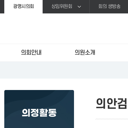
본문바로가기
광명시의회
상임위원회
회의 생방송
의회안내
의원소개
의안검
의정활동