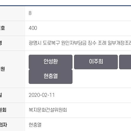
8
번호
400
명
광명시 도로복구 원인자부담금 징수 조례 일부개정조
안성환
이주희
의원
현충열
일
2020-02-11
원회
복지문화건설위원회
의자
현충열