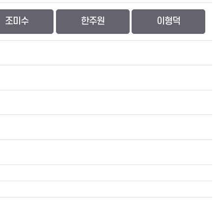
조미수
한주원
이형덕