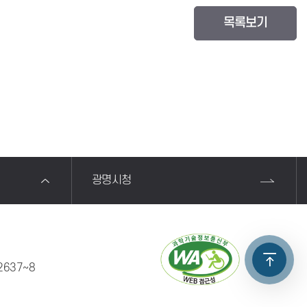
목록보기
광명시청
2637~8