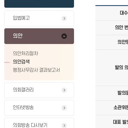
대수
입법예고
의안 
의안
의안
의안처리절차
의안검색
발의 
행정사무감사 결과보고서
의회갤러리
발의
인터넷방송
소관위
대표 발
의회방송 다시보기