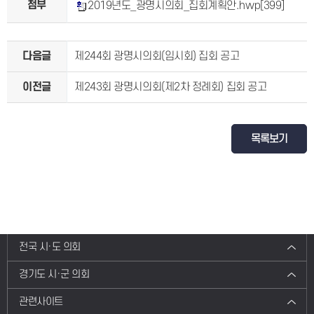
첨부
2019년도_광명시의회_집회계획안.hwp
[399]
다음글
제244회 광명시의회(임시회) 집회 공고
이전글
제243회 광명시의회(제2차 정례회) 집회 공고
목록보기
전국 시·도 의회
경기도 시·군 의회
관련사이트