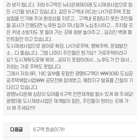
라 생각 됩니다. 저희 6구역은 뉴타운해제이래 도시재생사업으로 힘
든 시간을 보내고 있습니다. 같은 6구역내 어디는 LH가로주택 조합
설립을 인가해 주어 환호성을 지르고...구역내 포함되지 못한 주민들
을 공사가 진행되면 노후된 집이 무너질까 노심초사하고...주차할 곳
은 커녕 소방차도 못 들어 가는 곳에 화분 놓아주고...갈라진 벽에 페
인트칠만 하고 있습니다.
도시재생사업으로 광이로 확장, LH가로주택, 행복주택, 문화발전
소...다 좋습니다. 그럼 나머지 주민들은 뭔가요? 가로주택하라구
요? 도시계획도로에 묶여...공유지 포함이여서...노후도가 안 돼서...
저희는 가로 주택도 못합니다.
그래서 저희 6R, 19C 일부를 포함한 광명6구역이 \\3080 도심공
공주택복합사업\\ 공모전에 참여했고, 예정지구 발표를 간절히 기
다리고 있습니다.
광명뉴타운에 심장이 되어줄 6구역 전면재개발 할수 있게 해 주세요!
광명3동 도시재생사업은 재개발이 힘든, 주민들이 원하는 곳에 가
서 해 주세요!!!!!
다음글
6구역 원숭이가!!