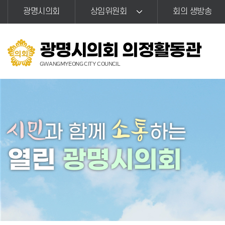
본문바로가기
광명시의회
상임위원회
회의 생방송
광명시의회 의정활동관
GWANGMYEONG CITY COUNCIL
시민
소통
과 함께
하는
열린
광명시의회