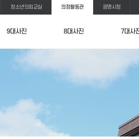
청소년의회교실
의정활동관
광명시청
9대사진
8대사진
7대사