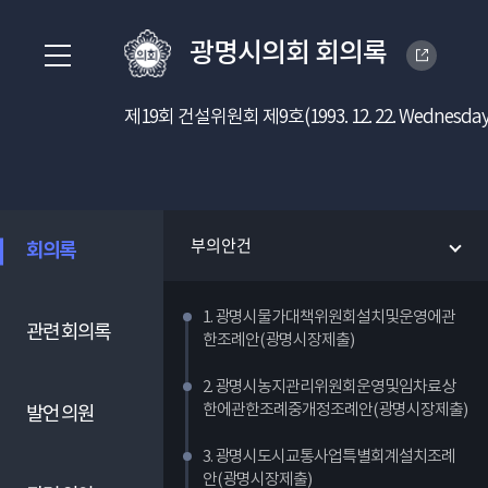
광명시의회 회의록
제19회 건설위원회 제9호(1993. 12. 22. Wednesday
부의안건
회의록
1. 광명시물가대책위원회설치및운영에관
관련 회의록
한조례안(광명시장제출)
2. 광명시농지관리위원회운영및임차료상
한에관한조례중개정조례안(광명시장제출)
발언 의원
3. 광명시도시교통사업특별회계설치조례
안(광명시장제출)