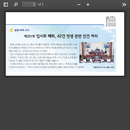
of 1
Toggle
Find
Zoom
Zoom
Too
Sidebar
Out
In
광
명
시
의
회
소
식