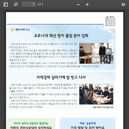
of 1
Toggle
Find
Zoom
Zoom
Too
Sidebar
Out
In
광
명
시
의
회
소
식