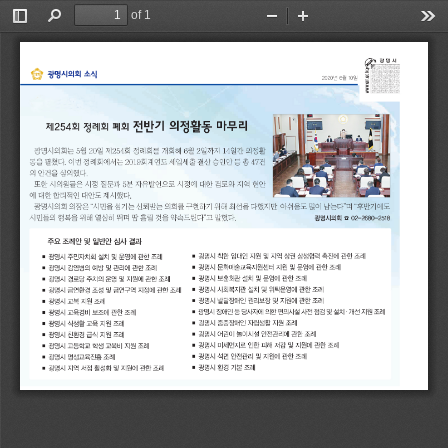
of 1
Toggle
Find
Zoom
Zoom
Too
Sidebar
Out
In
광
명
시
의
회
소
식