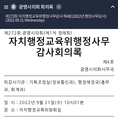
광명시의회 회의록
제272회 자치행정교육위행정사무감사 제4호(2022년 행정사무감사)
(2022. 09. 21. Wednesday)
제272회 광명시의회(제1차 정례회)
자치행정교육위행정사무
감사회의록
제4호
광명시의회사무국
피감사기관 : 기획조정실(정보통신과), 행정재정국(총무
과, 회계과)
일 시 : 2022년 9월 21일(수) 10시01분
장 소 : 자치행정교육위원회실