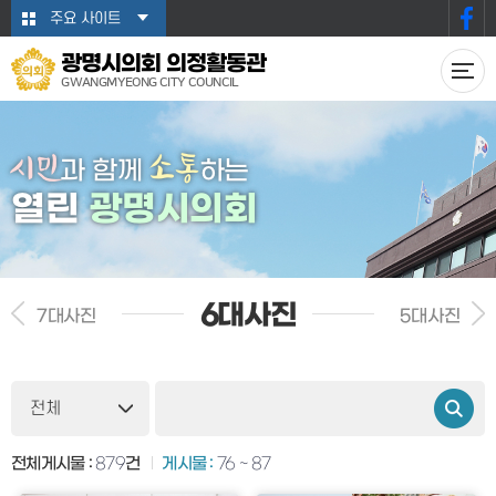
본문바로가기
주요 사이트
광명시의회 의정활동관
GWANGMYEONG CITY COUNCIL
시민
소통
과 함께
하는
열린
광명시의회
6대사진
7대사진
5대사진
전체게시물 :
879
건
게시물 :
76 ~ 87