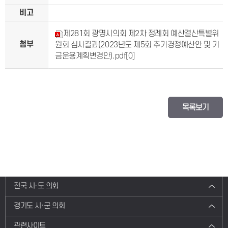
비고
제281회 광명시의회 제2차 정례회 예산결산특별위
첨부
원회 심사결과(2023년도 제5회 추가경정예산안 및 기
금운용계획변경안).pdf
[0]
목록보기
전국 시·도 의회
경기도 시·군 의회
관련사이트