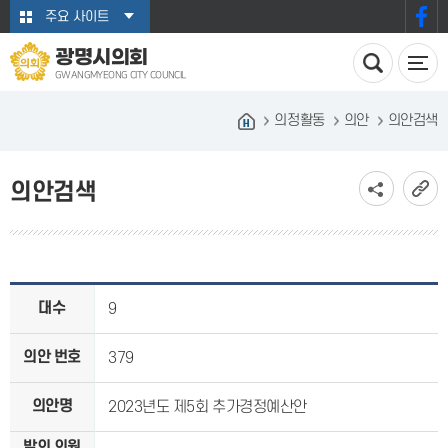
본문바로가기
주요 사이트
광명시의회
GWANGMYEONG CITY COUNCIL
의정활동
의안
의안검색
의안검색
대수
9
의안 번호
379
의안명
2023년도 제5회 추가경정예산안
발의 의원