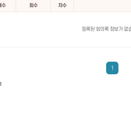
대수
회수
차수
등록된 회의록 정보가 없
1
0