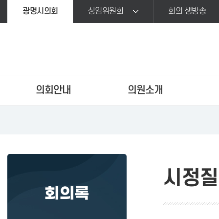
본문바로가기
광명시의회
상임위원회
회의 생방송
의회안내
의원소개
시정질
회의록