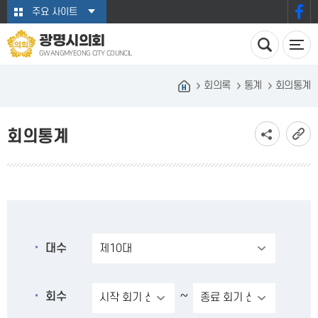
본문바로가기
주요 사이트
광명시의회
GWANGMYEONG CITY COUNCIL
회의록
통계
회의통계
회의통계
대수
~
회수