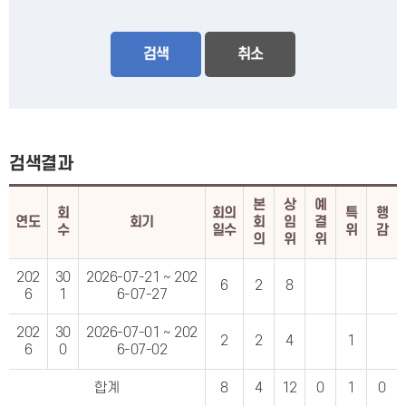
검색
검색결과
본
상
예
회
회의
특
행
연도
회기
회
임
결
수
일수
위
감
의
위
위
202
30
2026-07-21 ~ 202
6
2
8
6
1
6-07-27
202
30
2026-07-01 ~ 202
2
2
4
1
6
0
6-07-02
합계
8
4
12
0
1
0