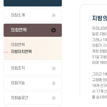
의장소개
지방의
우리나라의
의회연혁
일로 지방
그러나 19
의회연혁
의회가 구
개정 헌법에
지방자치연혁
31일 지방
하여 199
의회조직
그리고 19
규정에 의하
의회기능
18개 선거
서 17개 
를 실시하
의회슬로건