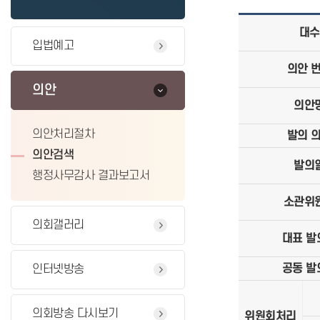
대수
입법예고
의안 
의안
의안
의안처리절차
발의 
의안검색
발의
행정사무감사 결과보고서
소관위
의회갤러리
대표 발
공동 발
인터넷방송
의회방송 다시보기
위원회처리