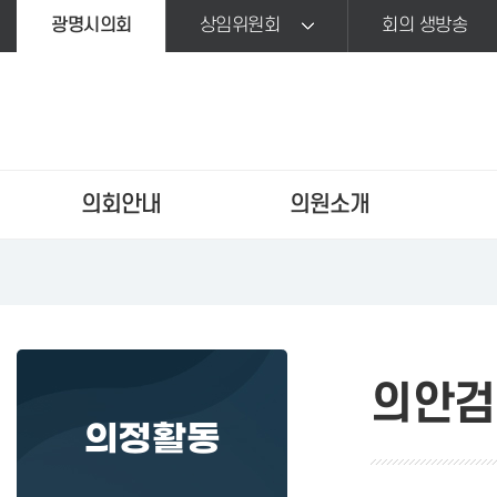
본문바로가기
광명시의회
상임위원회
회의 생방송
의회안내
의원소개
의안검
의정활동