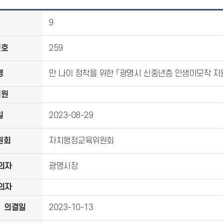
9
번호
259
명
만 나이 정착을 위한 「광명시 신중년층 인생이모작 지원
의원
일
2023-08-29
원회
자치행정교육위원회
의자
광명시장
의자
의결일
2023-10-13