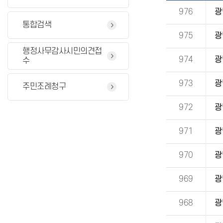
976
광
통합검색
975
광
행정사무감사시민의견접
974
광
수
973
광
주민조례청구
972
광
971
광
970
광
969
광
968
광