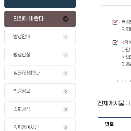
의회에 바란다
특정
의회
방청안내
<의
다만
방청신청
문의
이용
청원/진정안내
법령정보
전체게시물 :
의회서식
번호
의회용어사전