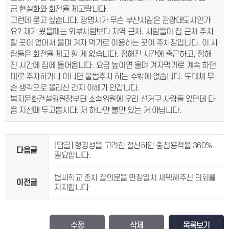
금 현실화와 회전율 제고랍니다.
그런데 묻고 싶습니다. 광명시가 무슨 부산시같은 관광대도시인가
요? 제가 봤을때는 외부사람보다 지역 근처, 사람들이 집 근처 주차
할 곳이 없어서 울며 겨자 먹기로 이용하는 곳이 주차장입니다. 이 사
람들은 회전율 제고 할 게 없습니다. 정해진 시간에 출근하고, 정해
진 시간에 집에 들어옵니다. 요금 높이면 울며 겨자먹기로 계속 하던
대로 주차하거나 아니면 불법주차 하는 수밖에 없습니다. 도대체 무
슨 생각으로 올리신 건지 이해가 안갑니다.
복지문화건설위원장부터 소속위원에 우리 선거구 사람들 있던데 다
음 지선때 두고봅시다. 저 하나만 불만 있는 거 아닙니다.
[답글] 형평성을 고려한 철산하안 중첩용적율 360%
다음글
필요합니다.
볍씨학교 존치 결의문을 만장일치 채택해주신 의회를
이전글
지지합니다
수정
삭제
목록보기