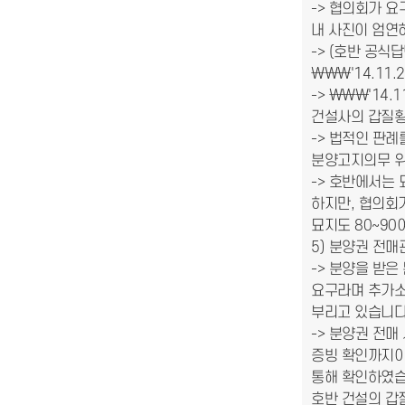
-> 협의회가 
내 사진이 엄연
-> (호반 공식
\\\'14.11
-> \\\'14
건설사의 갑질횡
-> 법적인 판
분양고지의무 
-> 호반에서는
하지만, 협의회
묘지도 80~9
5) 분양권 전
-> 분양을 받
요구라며 추가소
부리고 있습니다
-> 분양권 전
증빙 확인까지이
통해 확인하였
호반 건설의 갑