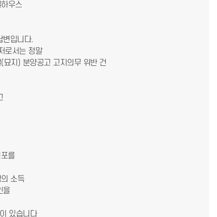
모델하우스
.
 답변입니다.
한 저로서는 정말
(묘지) 분양공고 고지의무 위반 건
고
횡포를
행의 소득
인을
담이 있습니다