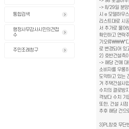
-> 98 모델하
-> 8/29일 
통합검색
시 e 모델하우
리스트대로 시공
서 추가로 물어
행정사무감사시민의견접
수
확인하고 연락주
기오류\\\"다
로 변경되어 있
주민조례청구
2) 호반건설측
-> 해당 건에
소비자를 우롱하는
도약하고 있는 
거 주택건설사업
수치의 결로방지
격보다 수치 기
또한, 건설 시점
추후 해당 건으
3)PL창호 무단