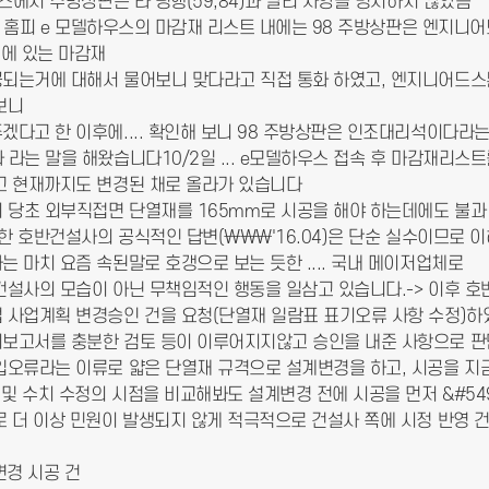
우스에서 주방상판은 타 평행(59,84)과 달리 사양을 명시하지 않았음
분양 홈피 e 모델하우스의 마감재 리스트 내에는 98 주방상판은 엔지니
스에 있는 마감재
되는거에 대해서 물어보니 맞다라고 직접 통화 하였고, 엔지니어드
보니
겠다고 한 이후에.... 확인해 보니 98 주방상판은 인조대리석이다라
 라는 말을 해왔습니다10/2일 ... e모델하우스 접속 후 마감재리스
고 현재까지도 변경된 채로 올라가 있습니다
이 당초 외부직접면 단열재를 165mm로 시공을 해야 하는데에도 불과
 대한 호반건설사의 공식적인 답변(\\\'16.04)은 단순 실수이므로
 마치 요즘 속된말로 호갱으로 보는 듯한 .... 국내 메이저업체로
건설사의 모습이 아닌 무책임적인 행동을 일삼고 있습니다.-> 이후 호
 사업계획 변경승인 건을 요청(단열재 일람표 표기오류 사항 수정)하
보고서를 충분한 검토 등이 이루어지지않고 승인을 내준 사항으로 판단
입오류라는 이류로 얇은 단열재 규격으로 설계변경을 하고, 시공을 지금
 및 수치 수정의 시점을 비교해봐도 설계변경 전에 시공을 먼저 &#54
로 더 이상 민원이 발생되지 않게 적극적으로 건설사 쪽에 시정 반영 건
변경 시공 건