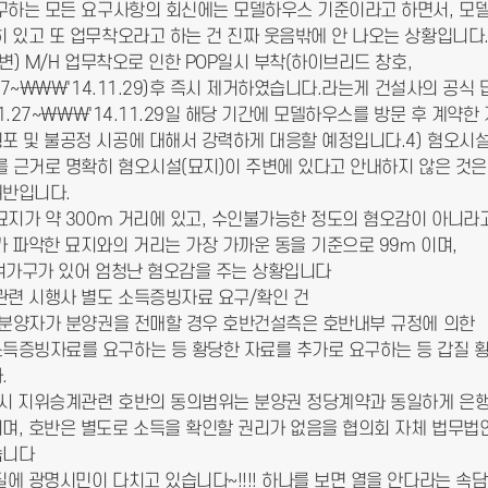
요구하는 모든 요구사항의 회신에는 모델하우스 기준이라고 하면서, 
히 있고 또 업무착오라고 하는 건 진짜 웃음밖에 안 나오는 상황입니다
답변) M/H 업무착오로 인한 POP일시 부착(하이브리드 창호,
.27~\\\'14.11.29)후 즉시 제거하였습니다.라는게 건설사의 공식
.11.27~\\\'14.11.29일 해당 기간에 모델하우스를 방문 후 계약
포 및 불공정 시공에 대해서 강력하게 대응할 예정입니다.4) 혐오시설
례를 근거로 명확히 혐오시설(묘지)이 주변에 있다고 안내하지 않은 것은
위반입니다.
 묘지가 약 300m 거리에 있고, 수인불가능한 정도의 혐오감이 아니라
가 파악한 묘지와의 거리는 가장 가까운 동을 기준으로 99m 이며,
0여가구가 있어 엄청난 혐오감을 주는 상황입니다
매관련 시행사 별도 소득증빙자료 요구/확인 건
은 분양자가 분양권을 전매할 경우 호반건설측은 호반내부 규정에 의한
득증빙자료를 요구하는 등 황당한 자료를 추가로 요구하는 등 갑질 
.
매 시 지위승계관련 호반의 동의범위는 분양권 정당계약과 동일하게 은
며, 호반은 별도로 소득을 확인할 권리가 없음을 협의회 자체 법무법
습니다
질에 광명시민이 다치고 있습니다~!!!! 하나를 보면 열을 안다라는 속