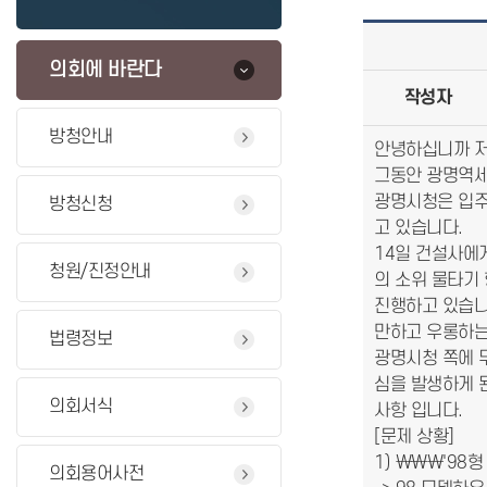
의회에 바란다
작성자
방청안내
안녕하십니까 저
그동안 광명역세
광명시청은 입주
방청신청
고 있습니다.
14일 건설사에
청원/진정안내
의 소위 물타기
진행하고 있습니
만하고 우롱하는
법령정보
광명시청 쪽에 
심을 발생하게 
의회서식
사항 입니다.
[문제 상황]
1) \\\'98
의회용어사전