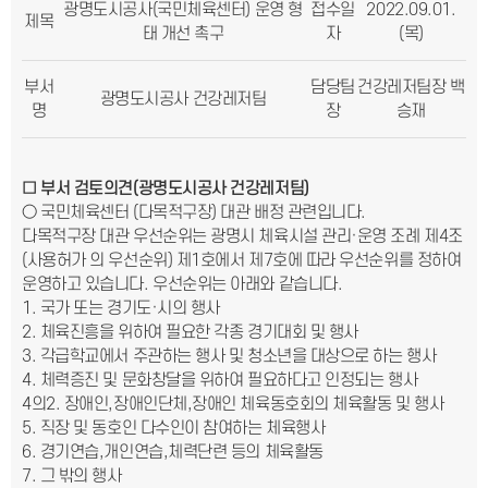
광명도시공사(국민체육센터) 운영 형
접수일
2022.09.01.
제목
태 개선 촉구
자
(목)
부서
담당팀
건강레저팀장 백
광명도시공사 건강레저팀
명
장
승재
□
부서 검토의견
(
광명도시공사 건강레저팀
)
○ 국민체육센터 (다목적구장) 대관 배정 관련입니다.
다목적구장 대관 우선순위는 광명시 체육시설 관리·운영 조례 제4조
(사용허가 의 우선순위) 제1호에서 제7호에 따라 우선순위를 정하여
운영하고 있습니다. 우선순위는 아래와 같습니다.
1. 국가 또는 경기도·시의 행사
2. 체육진흥을 위하여 필요한 각종 경기대회 및 행사
3. 각급학교에서 주관하는 행사 및 청소년을 대상으로 하는 행사
4. 체력증진 및 문화창달을 위하여 필요하다고 인정되는 행사
4의2. 장애인,장애인단체,장애인 체육동호회의 체육활동 및 행사
5. 직장 및 동호인 다수인이 참여하는 체육행사
6. 경기연습,개인연습,체력단련 등의 체육활동
7. 그 밖의 행사