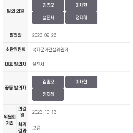
김종오
이재한
발의 의원
설진서
정지혜
발의일
2023-09-26
소관위원회
복지문화건설위원회
대표 발의자
설진서
김종오
이재한
공동 발의자
정지혜
의결
2023-10-13
일
위원회
처리
처리
보류
결과