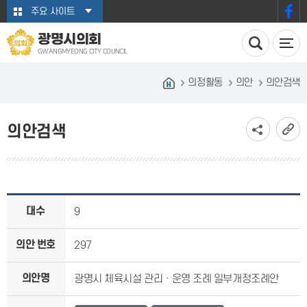
본문바로가기
주요 사이트
광명시의회
GWANGMYEONG CITY COUNCIL
의정활동
의안
의안검색
의안검색
대수
9
의안 번호
297
의안명
광명시 체육시설 관리ㆍ운영 조례 일부개정조례안