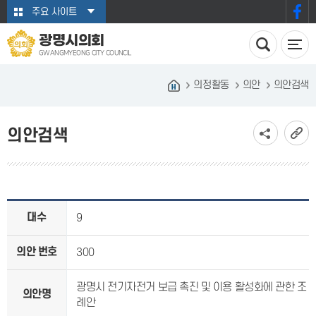
본문바로가기
주요 사이트
광명시의회
GWANGMYEONG CITY COUNCIL
의정활동
의안
의안검색
의안검색
대수
9
의안 번호
300
광명시 전기자전거 보급 촉진 및 이용 활성화에 관한 조
의안명
례안