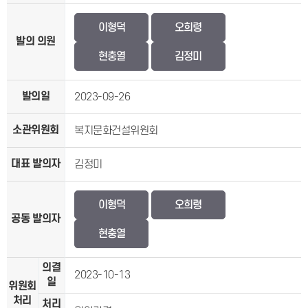
이형덕
오희령
발의 의원
현충열
김정미
발의일
2023-09-26
소관위원회
복지문화건설위원회
대표 발의자
김정미
이형덕
오희령
공동 발의자
현충열
의결
2023-10-13
일
위원회
처리
처리