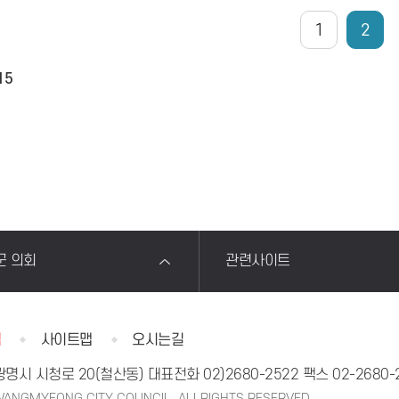
1
2
15
군 의회
관련사이트
침
사이트맵
오시는길
 광명시 시청로 20(철산동)
대표전화
02)2680-2522
팩스 02-2680-
ANGMYEONG CITY COUNCIL. ALLRIGHTS RESERVED.