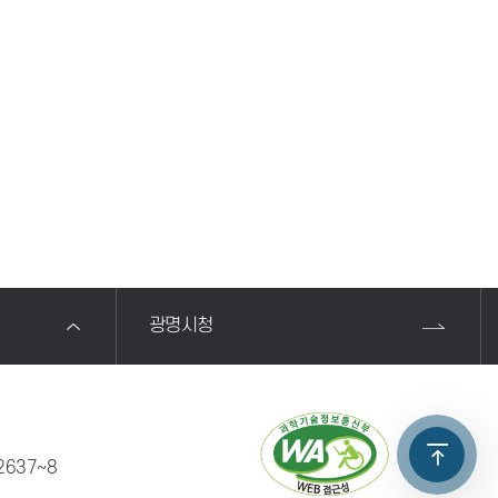
광명시청
2637~8