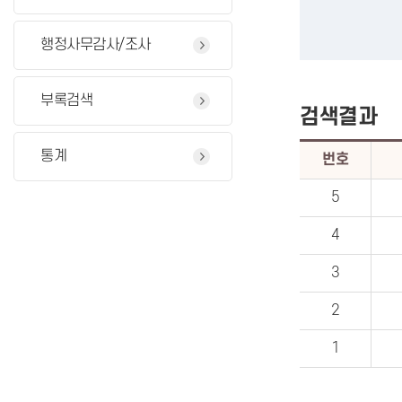
행정사무감사/조사
부록검색
검색결과
통계
번호
5
4
3
2
1