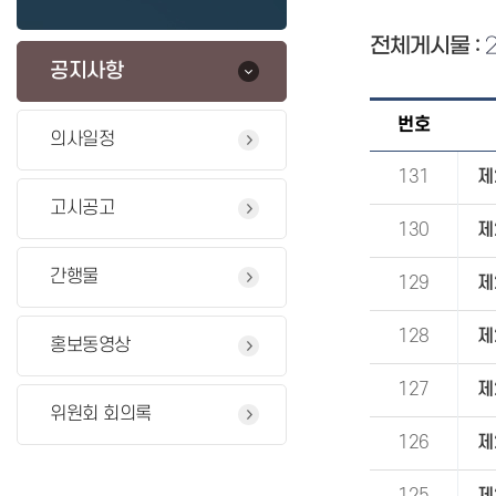
전체게시물 :
공지사항
번호
의사일정
131
제
고시공고
130
제
간행물
129
제
128
제
홍보동영상
127
제
위원회 회의록
126
제